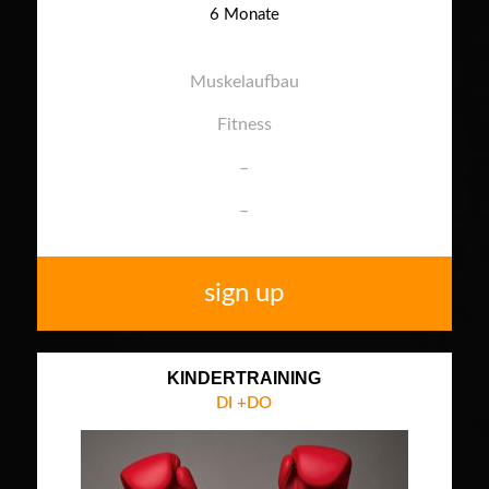
6 Monate
Muskelaufbau
Fitness
–
–
sign up
KINDERTRAINING
DI +DO