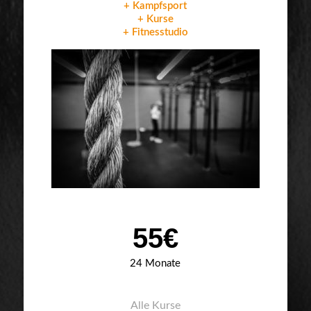
+ Kampfsport
+ Kurse
+ Fitnesstudio
55€
24 Monate
Alle Kurse