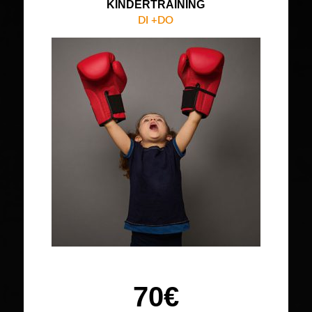
KINDERTRAINING
DI +DO
70€