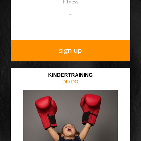
Fitness
–
–
sign up
KINDERTRAINING
DI +DO