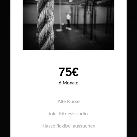
75€
6 Monate
Alle Kurse
inkl. Fitnessstudio
Klasse flexibel aussuchen