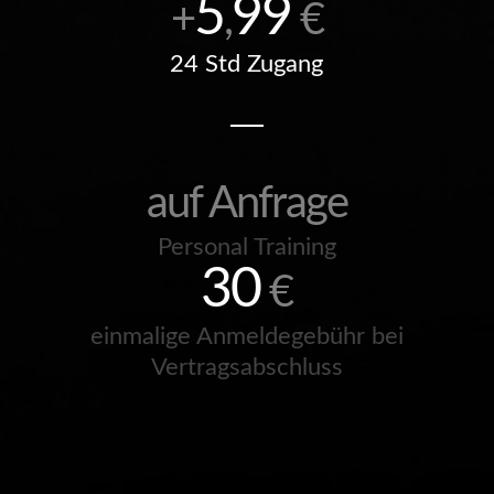
5
99
+
,
€
24 Std Zugang
auf Anfrage
Personal Training
30
€
einmalige Anmeldegebühr bei
Vertragsabschluss