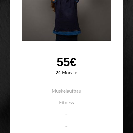
55€
24 Monate
Muskelaufbau
Fitness
–
–