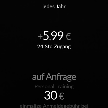
jedes Jahr
5
99
+
,
€
24 Std Zugang
auf Anfrage
Personal Training
30
€
einmalige Anmeldegebühr bei