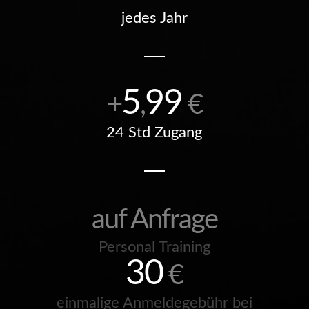
jedes Jahr
5
99
+
,
€
24 Std Zugang
auf Anfrage
Personal Training
30
€
einmalige Anmeldegebühr bei