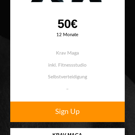
50€
12 Monate
Krav Maga
inkl. Fitnessstudio
Selbstverteidigung
–
Sign Up