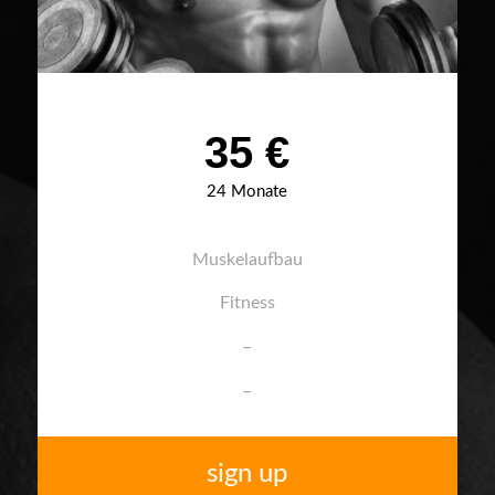
35 €
24 Monate
Muskelaufbau
Fitness
–
–
sign up