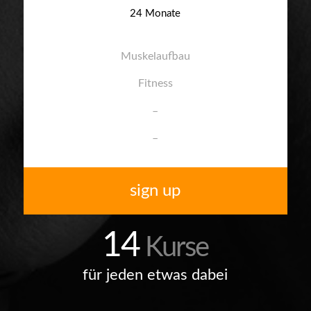
24 Monate
Muskelaufbau
Fitness
–
–
sign up
14
Kurse
für jeden etwas dabei