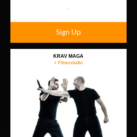
–
Sign Up
KRAV MAGA
+ Fitnesstudio